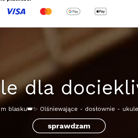
le dla dociek
m blasku👑✨ Olśniewające - dosłownie - ukul
sprawdzam