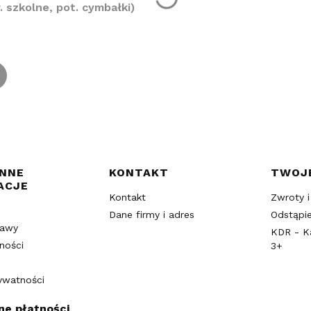
szkolne, pot. cymbałki)
w stopce
INNE
KONTAKT
TWOJ
ACJE
Kontakt
Zwroty i
Dane firmy i adres
Odstąpi
tawy
KDR - K
ności
3+
rywatności
ne płatności