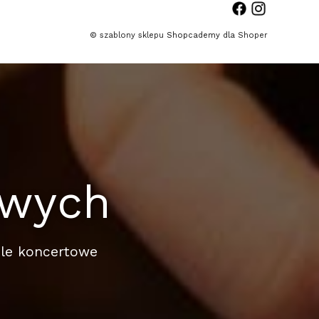
©
szablony sklepu
Shopcademy dla
Shoper
liwych
ele koncertowe