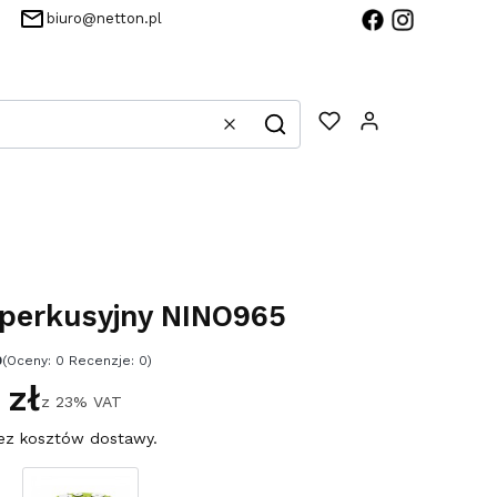
biuro@netton.pl
Produkty w 
Wyczyść
Szukaj
perkusyjny NINO965
0
(Oceny: 0 Recenzje: 0)
 zł
z
23%
VAT
ez kosztów dostawy.