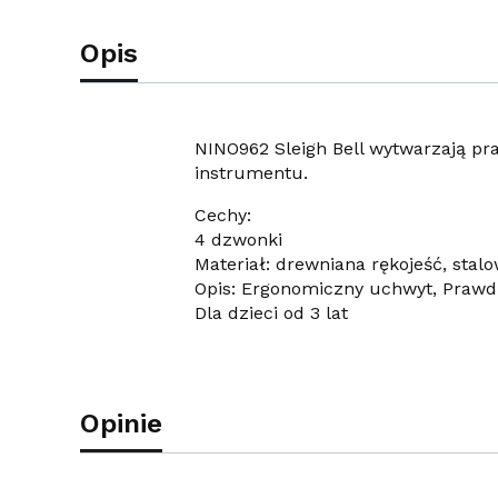
Opis
NINO962 Sleigh Bell wytwarzają p
instrumentu.
Cechy:
4 dzwonki
Materiał: drewniana rękojeść, stal
Opis: Ergonomiczny uchwyt, Praw
Dla dzieci od 3 lat
Opinie