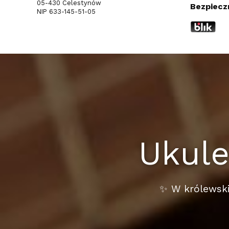
05-430 Celestynów
Bezpiecz
NIP 633-145-51-05
Ukule
✨ W królewski