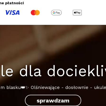
ne płatności
le dla dociek
m blasku👑✨ Olśniewające - dosłownie - ukul
sprawdzam