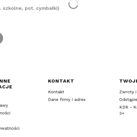
szkolne, pot. cymbałki)
w stopce
INNE
KONTAKT
TWOJ
ACJE
Kontakt
Zwroty i
Dane firmy i adres
Odstąpi
tawy
KDR - K
ności
3+
rywatności