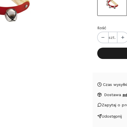
Ilość
szt.
Czas wysyłki
Dostawa
od
Zapytaj o p
Udostępnij