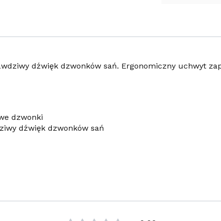
rawdziwy dźwięk dzwonków sań. Ergonomiczny uchwyt zape
owe dzwonki
dziwy dźwięk dzwonków sań