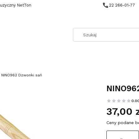
muzyczny NetTon
22 266-01-77
NINO962 Dzwonki sań
NINO962
0.0
37,00 
Ceny podane b