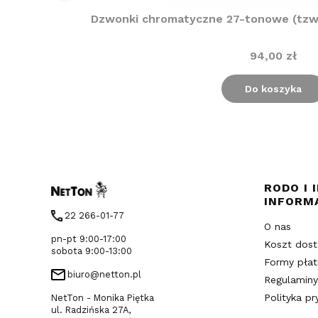
Dzwonki chromatyczne 27-tonowe (tzw. 
94,00 zł
Do koszyka
Linki 
RODO I 
INFORM
22 266-01-77
O nas
pn-pt 9:00-17:00
Koszt dos
sobota 9:00-13:00
Formy płat
biuro@netton.pl
Regulaminy
Polityka p
NetTon - Monika Piętka
ul. Radzińska 27A,