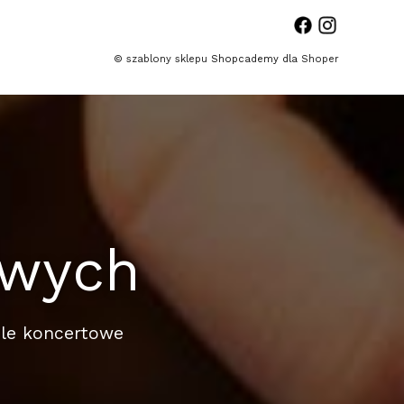
©
szablony sklepu
Shopcademy dla
Shoper
liwych
ele koncertowe