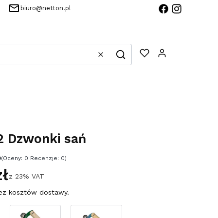
biuro@netton.pl
Produkty w 
Wyczyść
Szukaj
 Dzwonki sań
0
(Oceny: 0 Recenzje: 0)
zł
z
23%
VAT
ez kosztów dostawy.